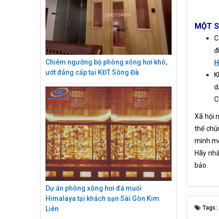
MỘT S
C
đ
Chiêm ngưỡng bộ phòng xông hơi khô,
H
ướt đẳng cấp tại KĐT Sông Đà
K
d
C
Xã hội n
thế chú
mình mộ
Hãy nhấ
bảo.
Dự án phòng xông hơi đá muối
Himalaya tại khách sạn Sài Gòn Kim
Tags:
Liên