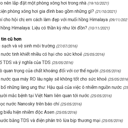
do nên lắp đặt một phòng xông hơi trong nhà
(19/10/2021)
iện phòng xông hơi gia đình bao gồm những gì?
(21/10/2021)
í cho hội chị em cách làm đẹp với muối hồng Himalaya
(09/11/202
hồng Himalaya: Liệu có thần kỳ như lời đồn?
(10/11/2021)
tin cũ hơn
sạch và vệ sinh môi trường
(27/07/2016)
nước tinh khiết nhiều có hại cho sức khoẻ
(25/05/2016)
ố TDS và ý nghĩa của TDS
(25/05/2016)
rò quan trọng của chất khoáng đối với cơ thể người
(25/05/2016)
 nước qua máy RO lâu ngày sẽ không tốt cho sức khoẻ
(25/05/2016
bố những làng ung thư: Hậu quả của việc ô nhiễm nguồn nước
(2
ười mắc bệnh tại Việt Nam liên quan tới nước
(25/05/2016)
ọc nước Nanosky trên báo chí
(25/05/2016)
g biểu hiện nhiễm độc Asen
(25/05/2016)
ước bằng TDS và điện phân trò lừa bịp thương mại
(25/05/2016)