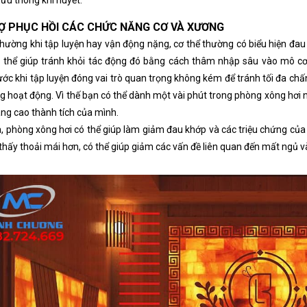
lưu thông khí huyết.
Ợ PHỤC HỒI CÁC CHỨC NĂNG CƠ VÀ XƯƠNG
hường khi tập luyện hay vận động nặng, cơ thể thường có biểu hiện đau
ó thể giúp tránh khỏi tác động đó bằng cách thâm nhập sâu vào mô c
ước khi tập luyện đóng vai trò quan trọng không kém để tránh tối đa chấn
g hoạt động. Vì thế bạn có thể dành một vài phút trong phòng xông hơi n
ng cao thành tích của mình.
a, phòng xông hơi có thể giúp làm giảm đau khớp và các triệu chứng củ
thấy thoải mái hơn, có thể giúp giảm các vấn đề liên quan đến mất ngủ 