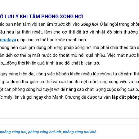
Ố LƯU Ý KHI TẮM PHÒNG XÔNG HƠI
ác bạn nên tắm vòi sen ấm trước khi vào
xông hơi
. Ở lại ngồi trong ph
iều hòa lại thân nhiệt, làm cho cơ thể để trở về nhiệt độ bình thườn
imalaya
giúp cho cơ thể bạn khỏe mạnh hơn.
hông nên quá lạm dụng phương pháp xông hơi mà phải chia theo tần suấ
ẫn đến cơ thể bị mất nước do thoát mồ hôi quá nhiều. Việc mất nước kh
lo,...đồng thời khiến quá trình trao đổi chất bị cản trở.
gày càng hiện đại, công việc bề bộn khiến nhiều lúc chúng ta dễ cảm thấ
ng ta được thư giãn cơ thể và xua tan đi mệt mỏi trong công việc và 
t căn phòng xông hơi tuyệt vời để nâng cao chất lượng cuộc sống của b
c máy lên và gọi ngay cho Mạnh Chương để được tư vấn
lắp đặt phòn
phòng xông hơi
,
phòng xông hơi ướt
,
phòng xông hơi khô