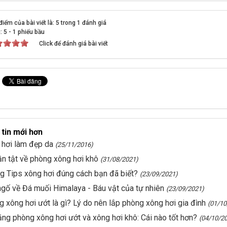
iểm của bài viết là: 5 trong 1 đánh giá
g:
5
-
1
phiếu bầu
Click để đánh giá bài viết
tin mới hơn
 hơi làm đẹp da
(25/11/2016)
ần tật về phòng xông hơi khô
(31/08/2021)
 Tips xông hơi đúng cách bạn đã biết?
(23/09/2021)
ngố về Đá muối Himalaya - Báu vật của tự nhiên
(23/09/2021)
 xông hơi ướt là gì? Lý do nên lắp phòng xông hơi gia đình
(01/10
ng phòng xông hơi ướt và xông hơi khô: Cái nào tốt hơn?
(04/10/2