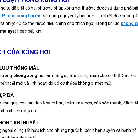
hệ An có đội ngũ chăm
" Chất lượng sẩm phẩm của Xông hơi
ng ta đã biết có hai phương pháp xông hơi thường được sử dụng phổ biến
 rất nhiệt tình, giải đáp
Nghệ An rất tốt, chất lượng rất tốt, tôi
rất kỹ về sản phẩm. Tôi
rất yên tâm sử dụng sản phẩm của
).
Phòng xông hơi ướt
sử dụng nguyên lý hơi nước có nhiệt độ khoảng 43
Xông hơi Nghệ An "
à nhiệt độ có thể được điều chỉnh cho thích hợp. Trong khi đó
phòng x
imalaya
) hoặc bếp kín.
Công ty ABC
Golf Xuân Thành
ÍCH CỦA XÔNG HƠI
LƯU THÔNG MÁU
ộ trong
phòng xông hơi
làm tăng sự lưu thông máu cho cơ thể. Sau khi 
hể thoải mái và linh hoạt, do đó cơ thể sẽ không bị mệt mỏi.
ẸP DA
 còn giúp cho làn da sẽ sạch hơn, mềm mại hơn, và khỏe mạnh, đặc biệt l
 cho chị em phụ nữ.
HÔNG KHÍ HUYẾT
g ngoại cũng rất hữu ích cho những người bị bệnh hen suyễn và bệnh hô 