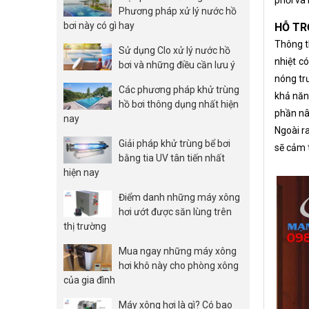
phổi và 
Phương pháp xử lý nước hồ
bơi này có gì hay
HỖ TR
Thông t
Sử dụng Clo xử lý nước hồ
nhiệt c
bơi và những điều cần lưu ý
nóng tr
Các phương pháp khử trùng
khả năn
hồ bơi thông dụng nhất hiện
phần nâ
nay
Ngoài r
Giải pháp khử trùng bể bơi
sẽ cảm 
bằng tia UV tân tiến nhất
hiện nay
Điểm danh những máy xông
hơi ướt được săn lùng trên
thị trường
Mua ngay những máy xông
hơi khô này cho phòng xông
của gia đình
Máy xông hơi là gì? Có bao