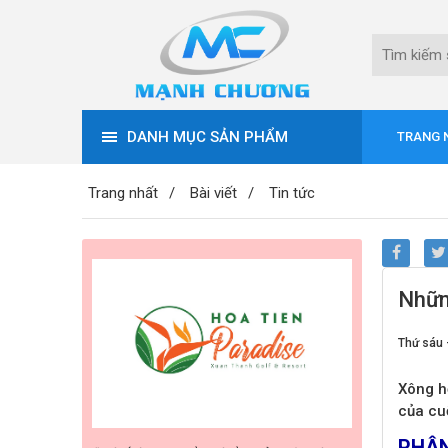
DANH MỤC SẢN PHẨM
TRANG 
Trang nhất
Bài viết
Tin tức
Những
Thứ sáu 
Xông h
của cu
PHÂN