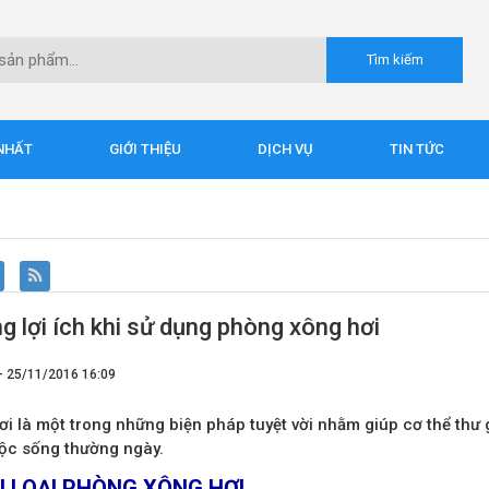
NHẤT
GIỚI THIỆU
DỊCH VỤ
TIN TỨC
 lợi ích khi sử dụng phòng xông hơi
- 25/11/2016 16:09
ơi là một trong những biện pháp tuyệt vời nhằm giúp cơ thể thư
ộc sống thường ngày.
 LOẠI PHÒNG XÔNG HƠI