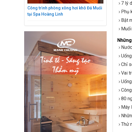
7 lý 
Công trình phòng xông hơi khô Đá Muối
Phụ k
tại Spa Hoàng Linh
Bật m
Muối 
Những 
Nước 
Uống 
Chỉ s
Vai t
Uống
Công 
80 ng
Máy l
Nhữn
Thử n