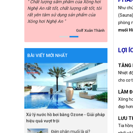
ội ngũ chăm
" Chất lượng sẩm phẩm của Xông hơi
" Xông hơi Ng
Như chú
tình, giải đáp
Nghệ An rất tốt, chất lượng rất tốt, tôi
sóc khách hàng
ản phẩm. Tôi
rất yên tâm sử dụng sản phẩm của
và tư vấn tôi 
(Sauna
Xông hơi Nghệ An "
rất hài lòng "
phòng m
muối H
Công ty ABC
Golf Xuân Thành
LỢI 
BÀI VIẾT MỚI NHẤT
TĂNG 
Nhiệt đ
cho cơ t
LÀM Đ
Xông hơi
đẹp hơn
Xử lý nước hồ bơi bằng Ozone - Giải pháp
LƯU T
hiệu quả vượt trội
Tia hồn
Điện phân muối là gì?