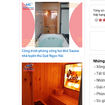
Tổng số đ
Xếp hạn
Công trình phòng xông hơi khô Sauna
nhà tuyển thủ Quế Ngọc Hải
Những 
Xông
Tất t
Những
Giải 
Phòng
So gă