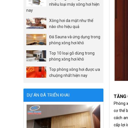
nhiêu loại máy xông hơi hiện
nay
Xông hơi da mặt như thế
nào cho hiệu quả
Đá Sauna và ứng dụng trong
phòng xông hơi khô
Top 10 loại gỗ dùng trong
phòng xông hơi khô
Top phòng xông hơi được ưa
chuộng nhất hiện nay
DỰ ÁN ĐÃ TRIỂN KHAI
TĂNG 
Phòng xô
cơ thể 
cách an
cấp lợi