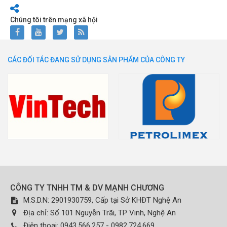
Chúng tôi trên mạng xã hội
CÁC ĐỐI TÁC ĐANG SỬ DỤNG SẢN PHẨM CỦA CÔNG TY
CÔNG TY TNHH TM & DV MẠNH CHƯƠNG
M.S.D.N: 2901930759, Cấp tại Sở KHĐT Nghệ An
Địa chỉ:
Số 101 Nguyễn Trãi, TP Vinh, Nghệ An
Điện thoại:
0943.566.257 - 0982.724.669