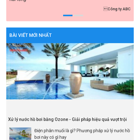
y ABC
Golf Xuân Thành
BÀI VIẾT MỚI NHẤT
Xử lý nước hồ bơi bằng Ozone - Giải pháp hiệu quả vượt trội
Điện phân muối là gì? Phương pháp xử lý nước hồ
bơi này có gì hay