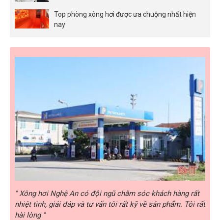
Top phòng xông hơi được ưa chuộng nhất hiện
nay
rất
" Chất lượng sẩm phẩm của Xông hơi Nghệ An rất tốt,
" Xô
i rất
chất lượng rất tốt, tôi rất yên tâm sử dụng sản phẩm của
nhiệ
Xông hơi Nghệ An "
hài 