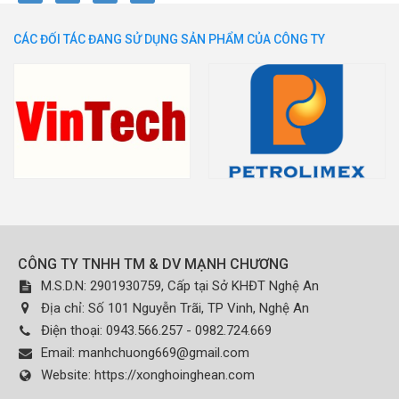
CÁC ĐỐI TÁC ĐANG SỬ DỤNG SẢN PHẨM CỦA CÔNG TY
CÔNG TY TNHH TM & DV MẠNH CHƯƠNG
M.S.D.N: 2901930759, Cấp tại Sở KHĐT Nghệ An
Địa chỉ:
Số 101 Nguyễn Trãi, TP Vinh, Nghệ An
Điện thoại:
0943.566.257 - 0982.724.669
Email:
manhchuong669@gmail.com
Website:
https://xonghoinghean.com