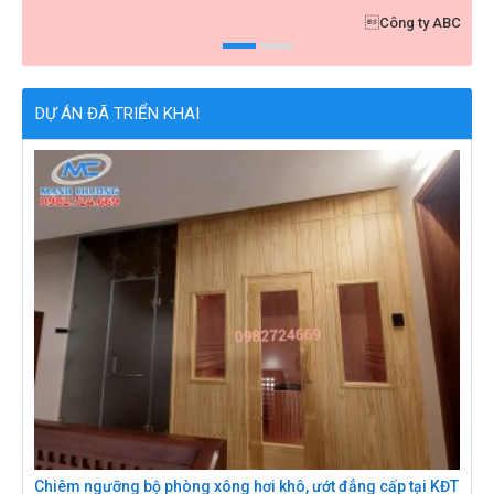
y ABC
Golf Xuân Thành
DỰ ÁN ĐÃ TRIỂN KHAI
Chiêm ngưỡng bộ phòng xông hơi khô, ướt đẳng cấp tại KĐT