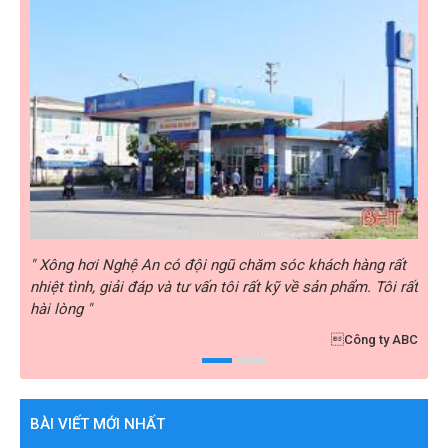
rất
" Chất lượng sẩm phẩm của Xông hơi Nghệ An rất tốt,
" Xô
i rất
chất lượng rất tốt, tôi rất yên tâm sử dụng sản phẩm của
nhiệ
Xông hơi Nghệ An "
hài 
y ABC
Golf Xuân Thành
BÀI VIẾT MỚI NHẤT