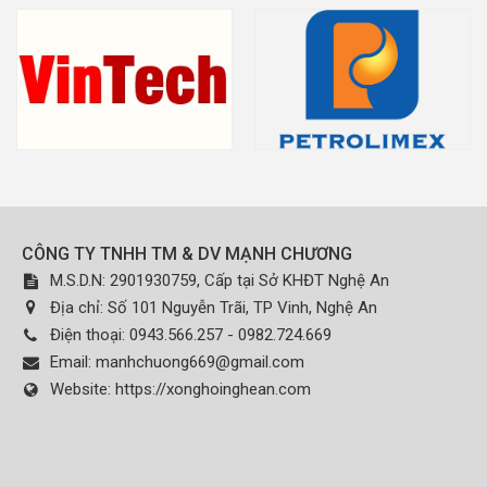
CÔNG TY TNHH TM & DV MẠNH CHƯƠNG
M.S.D.N: 2901930759, Cấp tại Sở KHĐT Nghệ An
Địa chỉ:
Số 101 Nguyễn Trãi, TP Vinh, Nghệ An
Điện thoại:
0943.566.257 - 0982.724.669
Email:
manhchuong669@gmail.com
Website:
https://xonghoinghean.com