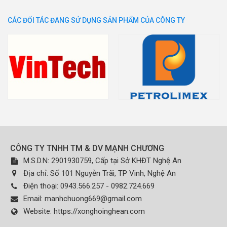
CÁC ĐỐI TÁC ĐANG SỬ DỤNG SẢN PHẨM CỦA CÔNG TY
CÔNG TY TNHH TM & DV MẠNH CHƯƠNG
M.S.D.N: 2901930759, Cấp tại Sở KHĐT Nghệ An
Địa chỉ:
Số 101 Nguyễn Trãi, TP Vinh, Nghệ An
Điện thoại:
0943.566.257 - 0982.724.669
Email:
manhchuong669@gmail.com
Website:
https://xonghoinghean.com