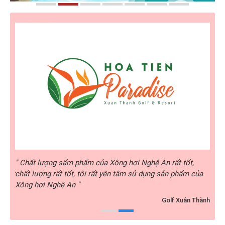
rất
" Chất lượng sẩm phẩm của Xông hơi Nghệ An rất tốt,
" Xô
i rất
chất lượng rất tốt, tôi rất yên tâm sử dụng sản phẩm của
nhiệ
Xông hơi Nghệ An "
hài 
y ABC
Golf Xuân Thành