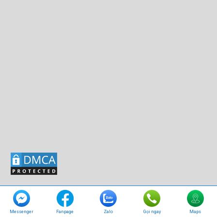
© Bản quyền thuộc về
Xông hơi Nghệ An
.
Messenger
Fanpage
Zalo
Gọi ngay
Maps