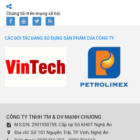
Chúng tôi trên mạng xã hội
CÁC ĐỐI TÁC ĐANG SỬ DỤNG SẢN PHẨM CỦA CÔNG TY
CÔNG TY TNHH TM & DV MẠNH CHƯƠNG
M.S.D.N: 2901930759, Cấp tại Sở KHĐT Nghệ An
Địa chỉ:
Số 101 Nguyễn Trãi, TP Vinh, Nghệ An