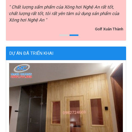
rất
" Chất lượng sẩm phẩm của Xông hơi Nghệ An rất tốt,
" Xô
i rất
chất lượng rất tốt, tôi rất yên tâm sử dụng sản phẩm của
nhiệ
Xông hơi Nghệ An "
hài 
y ABC
Golf Xuân Thành
DỰ ÁN ĐÃ TRIỂN KHAI