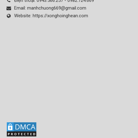
Điện thoại:
0943.566.257 - 0982.724.669
Email:
manhchuong669@gmail.com
Website:
https://xonghoinghean.com