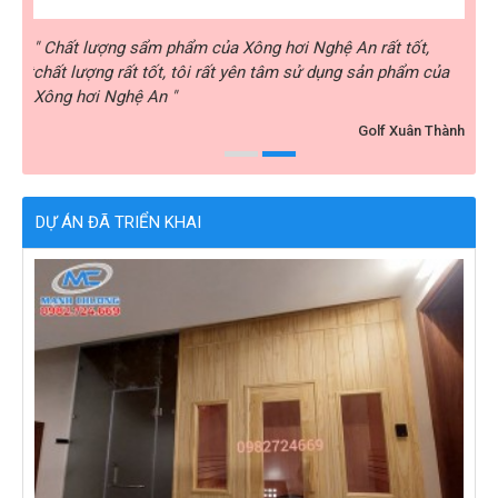
rất
" Chất lượng sẩm phẩm của Xông hơi Nghệ An rất tốt,
" Xô
i rất
chất lượng rất tốt, tôi rất yên tâm sử dụng sản phẩm của
nhiệ
Xông hơi Nghệ An "
hài 
y ABC
Golf Xuân Thành
DỰ ÁN ĐÃ TRIỂN KHAI