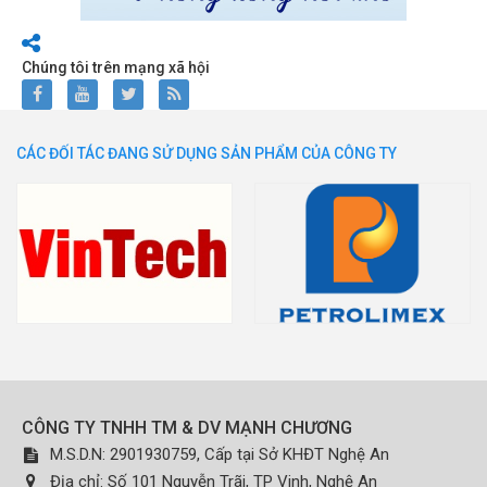
Chúng tôi trên mạng xã hội
CÁC ĐỐI TÁC ĐANG SỬ DỤNG SẢN PHẨM CỦA CÔNG TY
CÔNG TY TNHH TM & DV MẠNH CHƯƠNG
M.S.D.N: 2901930759, Cấp tại Sở KHĐT Nghệ An
Địa chỉ:
Số 101 Nguyễn Trãi, TP Vinh, Nghệ An