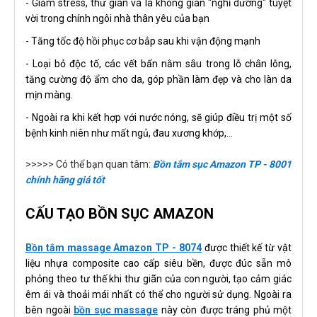
- Giảm stress, thư giãn và là không gian "nghỉ dưỡng" tuyệt
vời trong chính ngôi nhà thân yêu của bạn
- Tăng tốc độ hồi phục cơ bắp sau khi vận động mạnh
- Loại bỏ độc tố, các vết bẩn nằm sâu trong lỗ chân lông,
tăng cường độ ẩm cho da, góp phần làm đẹp và cho làn da
mịn màng.
- Ngoài ra khi kết hợp với nước nóng, sẽ giúp điều trị một số
bệnh kinh niên như mất ngủ, đau xương khớp,...
>>>>> Có thể bạn quan tâm:
Bồn tắm sục Amazon TP - 8001
chính hãng giá tốt
CẤU TẠO BỒN SỤC AMAZON
Bồn tắm massage Amazon TP - 8074
được thiết kế từ vật
liệu nhựa composite cao cấp siêu bền, được đúc sẵn mô
phỏng theo tư thế khi thư giãn của con người, tạo cảm giác
êm ái và thoải mái nhất có thể cho người sử dụng. Ngoài ra
bên ngoài
bồn sục massage
này còn được tráng phủ một