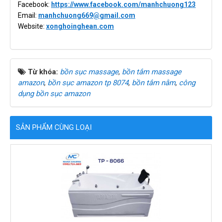
Facebook:
https://www.facebook.com/manhchuong123
Email:
manhchuong669@gmail.com
Website:
xonghoinghean.com
Từ khóa:
bồn sục massage
,
bồn tắm massage
amazon
,
bồn sục amazon tp 8074
,
bồn tắm nằm
,
công
dụng bồn sục amazon
SẢN PHẨM CÙNG LOẠI