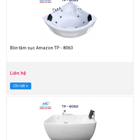
Bồn tắm sục Amazon TP - 8063
Liên hệ
Chi tiết