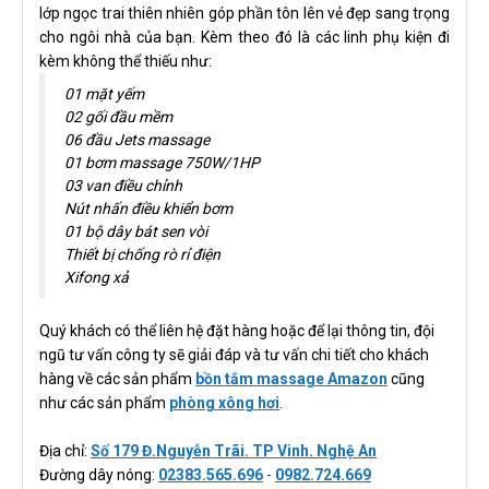
lớp ngọc trai thiên nhiên góp phần tôn lên vẻ đẹp sang trọng
cho ngôi nhà của bạn. Kèm theo đó là các linh phụ kiện đi
kèm không thể thiếu như:
01 mặt yếm
02 gối đầu mềm
06 đầu Jets massage
01 bơm massage 750W/1HP
03 van điều chỉnh
Nút nhấn điều khiển bơm
01 bộ dây bát sen vòi
Thiết bị chống rò rỉ điện
Xifong xả
Quý khách có thể liên hệ đặt hàng hoặc để lại thông tin, đội
ngũ tư vấn công ty sẽ giải đáp và tư vấn chi tiết cho khách
hàng về các sản phẩm
bồn tắm massage Amazon
cũng
như các sản phẩm
phòng xông hơi
.
Địa chỉ:
Số 179 Đ.Nguyễn Trãi. TP Vinh. Nghệ An
Đường dây nóng:
02383.565.696
-
0982.724.669