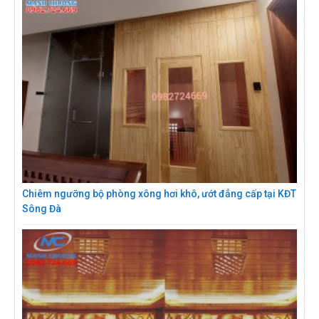
Chiêm ngưỡng bộ phòng xông hơi khô, ướt đẳng cấp tại KĐT
Sông Đà