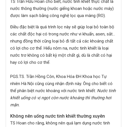
TS Trần Hữu Hoan cho biết, nước tinh khiết thực chất là
nước thông thường (nước giếng khoan hoặc nước máy)
được làm sạch bằng công nghệ lọc qua màng (RO).
Điều đặc biệt là quá trình lọc này sẽ giúp loại bỏ toàn bộ
các chất độc hại có trong nước như vi khuẩn, asen, sắt…
nhưng đồng thời cũng loại bỏ đi tất cả các khoáng chất
có lợi cho cơ thể. Hiểu nôm na, nước tinh khiết là loại
nước trơ không có bất kỳ một chất gì, dù là chất có hại
hay có lợi cho cơ thể.
PGS.TS. Trần Hồng Côn, Khoa Hóa ĐH Khoa học Tự
nhiên Hà Nội cũng cùng nhận định này. Ông cho biết có
thể phân biệt nước khoáng với nước tinh khiết:
Nước tinh
khiết uống có vị ngọt còn nước khoáng thì thường hơi
mặn.
Không nên uống nước tinh khiết thường xuyên
TS Hoan cho rằng, không nên quá lạm dụng nước tinh