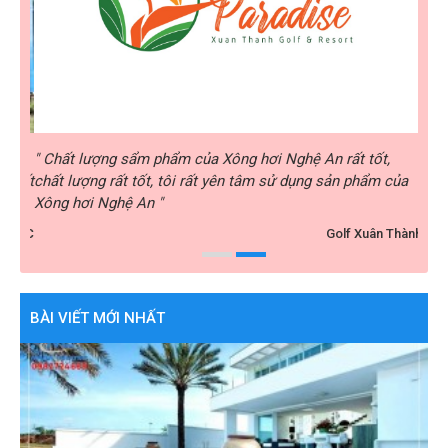
rất
" Chất lượng sẩm phẩm của Xông hơi Nghệ An rất tốt,
" Xô
i rất
chất lượng rất tốt, tôi rất yên tâm sử dụng sản phẩm của
nhiệ
Xông hơi Nghệ An "
hài 
y ABC
Golf Xuân Thành
BÀI VIẾT MỚI NHẤT