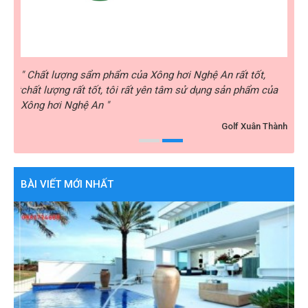
rất
" Chất lượng sẩm phẩm của Xông hơi Nghệ An rất tốt,
" Xô
i rất
chất lượng rất tốt, tôi rất yên tâm sử dụng sản phẩm của
nhiệ
Xông hơi Nghệ An "
hài 
y ABC
Golf Xuân Thành
BÀI VIẾT MỚI NHẤT