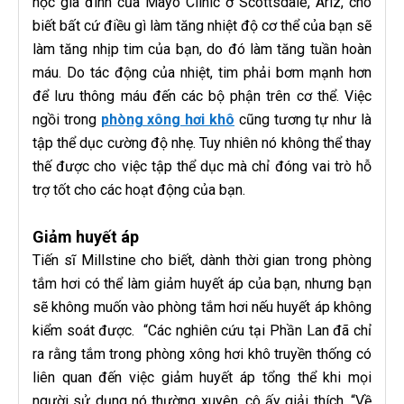
học gia đình của Mayo Clinic ở Scottsdale, Ariz, cho
biết bất cứ điều gì làm tăng nhiệt độ cơ thể của bạn sẽ
làm tăng nhịp tim của bạn, do đó làm tăng tuần hoàn
máu. Do tác động của nhiệt, tim phải bơm mạnh hơn
để lưu thông máu đến các bộ phận trên cơ thể. Việc
ngồi trong
phòng xông hơi khô
cũng tương tự như là
tập thể dục cường độ nhẹ. Tuy nhiên nó không thể thay
thế được cho việc tập thể dục mà chỉ đóng vai trò hỗ
trợ tốt cho các hoạt động của bạn.
Giảm huyết áp
Tiến sĩ Millstine cho biết, dành thời gian trong phòng
tắm hơi có thể làm giảm huyết áp của bạn, nhưng bạn
sẽ không muốn vào phòng tắm hơi nếu huyết áp không
kiểm soát được. “Các nghiên cứu tại Phần Lan đã chỉ
ra rằng tắm trong phòng xông hơi khô truyền thống có
liên quan đến việc giảm huyết áp tổng thể khi mọi
người sử dụng nó thường xuyên, cô ấy giải thích. “Về