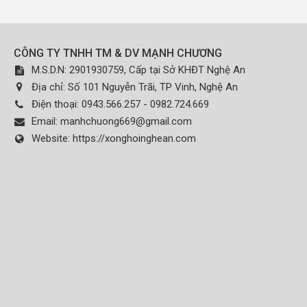
CÔNG TY TNHH TM & DV MẠNH CHƯƠNG
M.S.D.N: 2901930759, Cấp tại Sở KHĐT Nghệ An
Địa chỉ:
Số 101 Nguyễn Trãi, TP Vinh, Nghệ An
Điện thoại:
0943.566.257 - 0982.724.669
Email:
manhchuong669@gmail.com
Website:
https://xonghoinghean.com